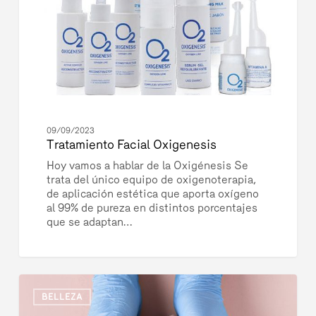
09/09/2023
Tratamiento Facial Oxigenesis
Hoy vamos a hablar de la Oxigénesis Se
trata del único equipo de oxigenoterapia,
de aplicación estética que aporta oxígeno
al 99% de pureza en distintos porcentajes
que se adaptan…
Gracias
3076
por
BELLEZA
dejaros