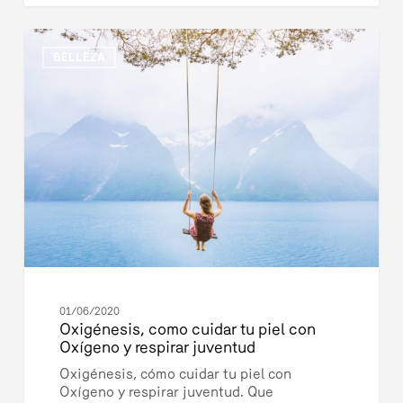
Oxigénesis,
3077
como
BELLEZA
cuidar
tu
piel
con
Oxígeno
y
respirar
juventud
01/06/2020
Oxigénesis, como cuidar tu piel con
Oxígeno y respirar juventud
Oxigénesis, cómo cuidar tu piel con
Oxígeno y respirar juventud. Que