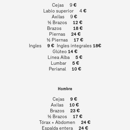
Cejas 9
€
Labio superior 4
€
Axilas 9
€
½ Brazos
12 €
Brazos
18 €
Piernas
24 €
½ Piernas
17 €
Ingles
9 €
Ingles integrales
18€
Glúteo
14 €
Línea Alba
5 €
Lumbar
5 €
Perianal
10 €
Hombre
Cejas
9 €
Axilas
10 €
Brazos
23 €
½ Brazos
17 €
Tórax + Abdomen
24
€
Espalda entera
24 €