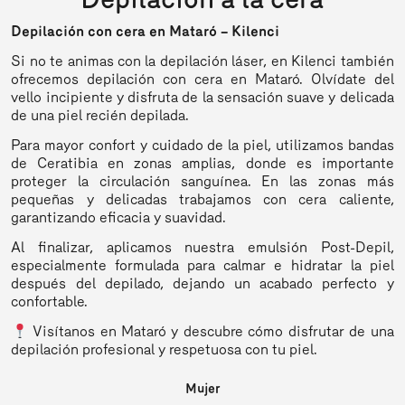
Al finalizar, se hidrata la piel con nuestra crema post-láser
y que la piel és el órgano mas grande del cuerpo y el mas
con caléndula, lavanda y aloe vera, que ayuda a calmar y
expuesto.
Depilación con cera en Mataró – Kilenci
regenerar la epidermis.
Aconsejamos el cuidado previo de la zona los días previos
Si no te animas con la depilación láser, en Kilenci también
El tratamiento completo consta de varias sesiones,
a la depilación. Y si estás en algún tratamiento, médico o
ofrecemos depilación con cera en Mataró. Olvídate del
normalmente espaciadas entre 6 semanas y 2 meses
cosmético no dudes en comunicarlo.
vello incipiente y disfruta de la sensación suave y delicada
según la zona y el tipo de vello. A medida que el
de una piel recién depilada.
tratamiento avanza, los intervalos entre sesiones se
amplían, y una vez finalizado, se recomiendan sesiones de
Para mayor confort y cuidado de la piel, utilizamos bandas
mantenimiento para asegurar que el folículo piloso no
de Ceratibia en zonas amplias, donde es importante
vuelva a producir vello.
proteger la circulación sanguínea. En las zonas más
pequeñas y delicadas trabajamos con cera caliente,
Es normal que entre la primera y tercera semana después
garantizando eficacia y suavidad.
de la sesión el vello vuelva a aparecer. La epidermis lo
expulsará de manera natural. Puedes acelerar este
Al finalizar, aplicamos nuestra emulsión Post-Depil,
proceso con exfoliantes suaves, y se recomienda evitar el
especialmente formulada para calmar e hidratar la piel
afeitado frecuente, ya que puede dificultar la observación
después del depilado, dejando un acabado perfecto y
de los resultados y la evolución del tratamiento.
confortable.
Visítanos en Mataró y descubre cómo disfrutar de una
depilación profesional y respetuosa con tu piel.
Mujer