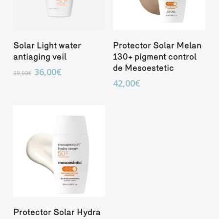
Añadir Al Carrito
Añadir Al Carrito
Solar Light water
Protector Solar Melan
antiaging veil
130+ pigment control
de Mesoestetic
El
El
36,00
€
39,00
€
precio
precio
42,00
€
original
actual
era:
es:
39,00€.
36,00€.
Añadir Al Carrito
Protector Solar Hydra