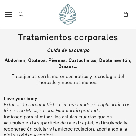
Skip
to
Menu
search
main
content
Tratamientos corporales
Cuida de tu cuerpo
Abdomen, Gluteos, Piernas, Cartucheras, Doble mentón,
Brazos…
Trabajamos con la mejor cosmética y tecnología del
mercado y nuestras manos.
Love your body
Exfoliación corporal láctica sin granulado con aplicación con
técnica de Masaje + una Hidratación profunda
Indicado para eliminar las células muertas que se
acumulan en la superficie de nuestra piel, estimulando la
regeneración celular y la microcirculación, aportando a la
piel suavidad y confort.