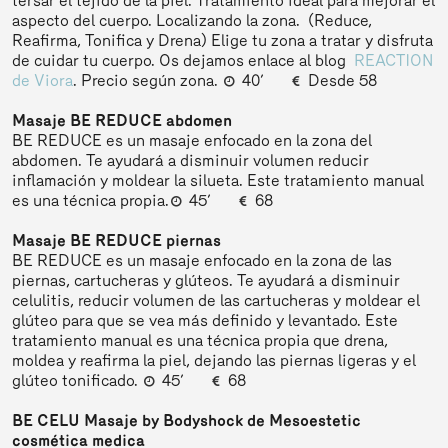
tersar el tejido de la piel. Tratamiento ideal para mejorar el
aspecto del cuerpo. Localizando la zona. (Reduce,
Reafirma, Tonifica y Drena) Elige tu zona a tratar y disfruta
de cuidar tu cuerpo. Os dejamos enlace al blog
REACTION
de Viora
. Precio según zona.
40’
Desde 58
Masaje BE REDUCE abdomen
BE REDUCE es un masaje enfocado en la zona del
abdomen. Te ayudará a disminuir volumen reducir
inflamación y moldear la silueta. Este tratamiento manual
es una técnica propia.
45’
68
Masaje BE REDUCE piernas
BE REDUCE es un masaje enfocado en la zona de las
piernas, cartucheras y glúteos. Te ayudará a disminuir
celulitis, reducir volumen de las cartucheras y moldear el
glúteo para que se vea más definido y levantado. Este
tratamiento manual es una técnica propia que drena,
moldea y reafirma la piel, dejando las piernas ligeras y el
glúteo tonificado.
45’
68
BE CELU Masaje by Bodyshock de Mesoestetic
cosmética medica