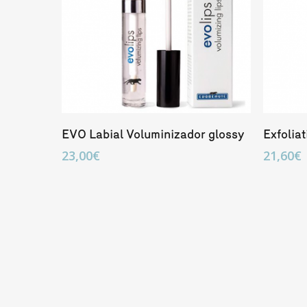
Añadir Al Carrito
EVO Labial Voluminizador glossy
Exfoliat
23,00
€
21,60
€