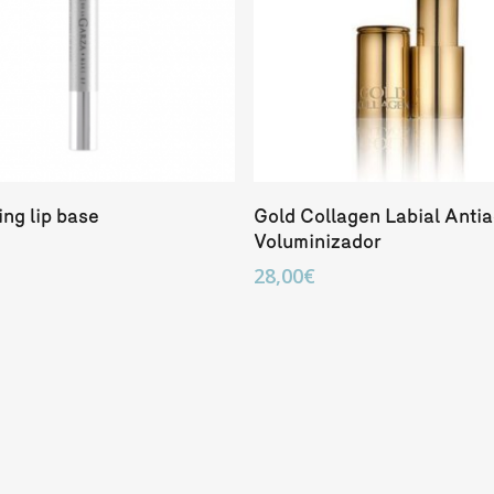
Añadir Al Carrito
Añadir Al Carrito
ing lip base
Gold Collagen Labial Anti
Voluminizador
28,00
€