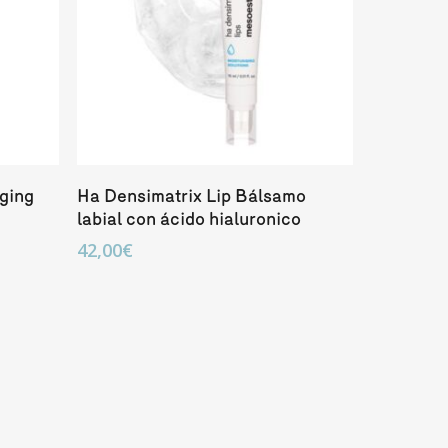
Añadir Al Carrito
aging
Ha Densimatrix Lip Bálsamo
labial con ácido hialuronico
42,00
€