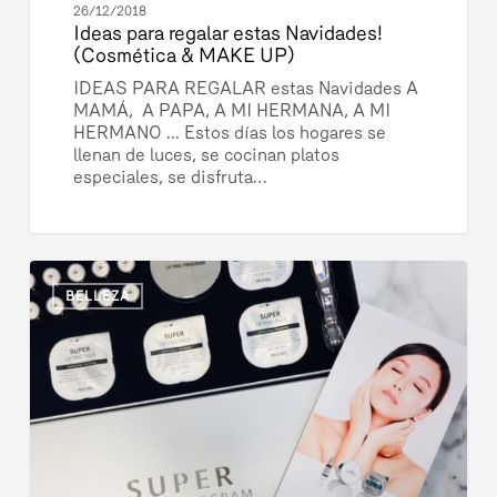
26/12/2018
Ideas para regalar estas Navidades!
(Cosmética & MAKE UP)
IDEAS PARA REGALAR estas Navidades A
MAMÁ, A PAPA, A MI HERMANA, A MI
HERMANO ... Estos días los hogares se
llenan de luces, se cocinan platos
especiales, se disfruta…
Lifting
0
Coreano!
BELLEZA