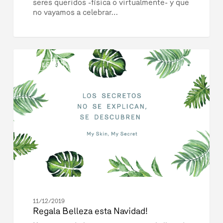
seres queridos -física o virtualmente- y que
no vayamos a celebrar…
Regala
2
Belleza
BELLEZA
esta
Navidad!
11/12/2019
Regala Belleza esta Navidad!