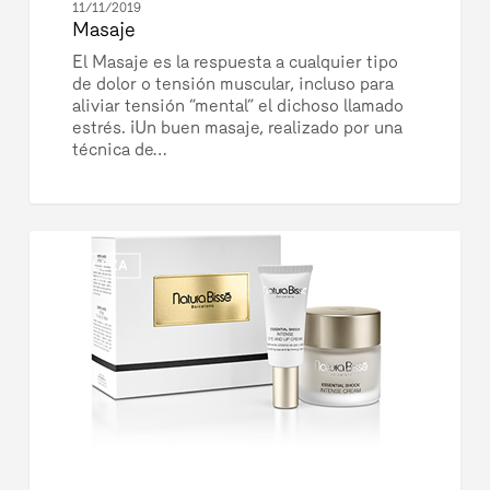
11/11/2019
Masaje
El Masaje es la respuesta a cualquier tipo
de dolor o tensión muscular, incluso para
aliviar tensión “mental” el dichoso llamado
estrés. ¡Un buen masaje, realizado por una
técnica de…
Ideas
0
para
BELLEZA
regalar
estas
Navidades!
(Cosmética
&
MAKE
UP)