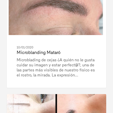
10/01/2020
Microblanding Mataró
Microblading de cejas ¿A quién no le gusta
cuidar su imagen y estar perfect@?, una de
las partes más visibles de nuestro físico es
el rostro, la mirada. La expresión…
Microblanding!
10
Cejas
BELLEZA
perfectas
y