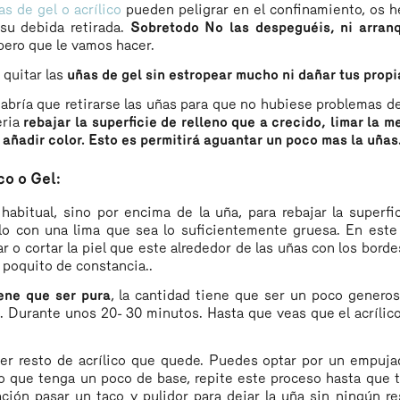
s de gel o acrílico
pueden peligrar en el confinamiento, os 
su debida retirada.
Sobretodo No las despeguéis, ni arran
pero que le vamos hacer.
 quitar las
uñas de gel sin estropear mucho ni dañar tus propi
abría que retirarse las uñas para que no hubiese problemas de
eria
rebajar la superficie de relleno que a crecido, limar la 
 añadir color. Esto es permitirá aguantar un poco mas la uñas
co o Gel:
habitual, sino por encima de la uña, para rebajar la superfi
brillo con una lima que sea lo suficientemente gruesa. En est
o cortar la piel que este alrededor de las uñas con los borde
n poquito de constancia..
ene que ser pura
, la cantidad tiene que ser un poco generos
. Durante unos 20- 30 minutos. Hasta que veas que el acrílic
ier resto de acrílico que quede. Puedes optar por un empuja
go que tenga un poco de base, repite este proceso hasta que 
ación pasar un taco y pulidor para dejar la uña sin ningún r