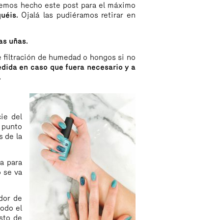
hemos hecho este post para el máximo
quéis.
Ojalá las pudiéramos retirar en
as uñas.
 filtración de humedad o hongos si no
medida en caso que fuera necesario y a
.
cie del
e punto
s de la
a para
o se va
dor de
todo el
esto de