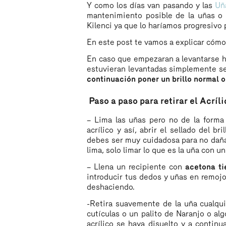
Y como los días van pasando y las
Uña
mantenimiento posible de la uñas o 
Kilenci ya que lo haríamos progresivo 
En este post te vamos a explicar cómo
En caso que empezaran a levantarse h
estuvieran levantadas simplemente s
continuación poner un brillo normal o
Paso a paso para retirar el Acríli
– Lima las uñas pero no de la forma 
acrílico y así, abrir el sellado del 
debes ser muy cuidadosa para no dañar 
lima, solo limar lo que es la uña con u
– Llena un recipiente con
acetona ti
introducir tus dedos y uñas en remojo
deshaciendo.
-Retira suavemente de la uña cualqu
cutículas o un palito de Naranjo o al
acrílico se haya disuelto y a continu