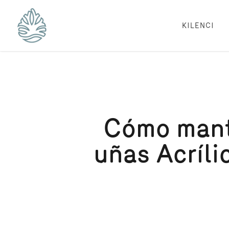
Skip
to
main
KILENCI
content
Cómo mante
uñas Acríli