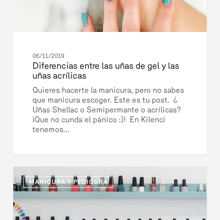
06/11/2019
Diferencias entre las uñas de gel y las
uñas acrílicas
Quieres hacerte la manicura, pero no sabes
que manicura escoger. Este es tu post. ¿
Uñas Shellac o Semipermante o acrílicas?
¡Que no cunda el pánico :)! En Kilenci
tenemos…
Manicura
3076
¿Shellac
MANICURA Y PEDICURA
o
Vinylux?