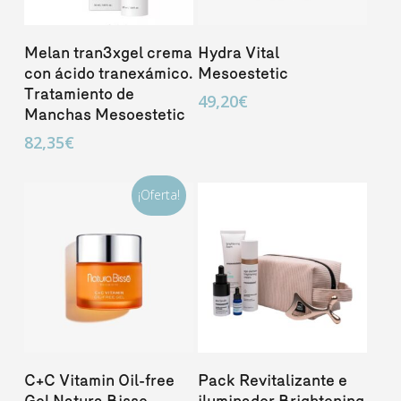
Añadir Al Carrito
Añadir Al Carrito
Melan tran3xgel crema
Hydra Vital
con ácido tranexámico.
Mesoestetic
Tratamiento de
49,20
€
Manchas Mesoestetic
82,35
€
¡Oferta!
Añadir Al Carrito
Añadir Al Carrito
C+C Vitamin Oil-free
Pack Revitalizante e
Gel Natura Bisse
iluminador Brightening