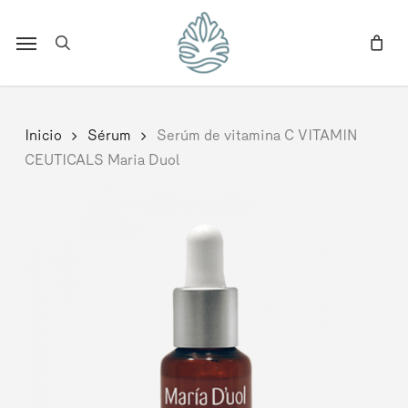
Skip
to
Menu
search
main
content
Inicio
Sérum
Serúm de vitamina C VITAMIN
CEUTICALS Maria Duol