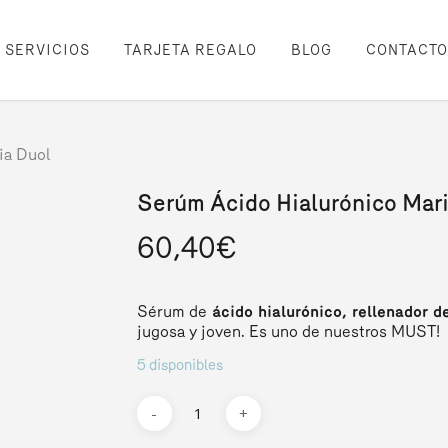
SERVICIOS
TARJETA REGALO
BLOG
CONTACTO
ia Duol
Serúm Ácido Hialurónico Mar
60,40
€
Sérum de
ácido hialurónico,
rellenador d
jugosa y joven. Es uno de nuestros MUST!
5 disponibles