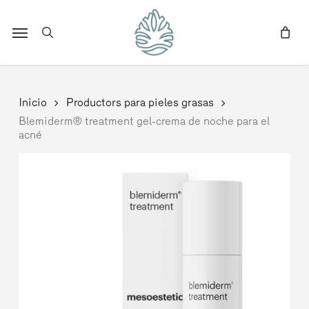
Skip
to
Menu
search
main
content
Inicio
Productors para pieles grasas
Blemiderm® treatment gel-crema de noche para el
acné