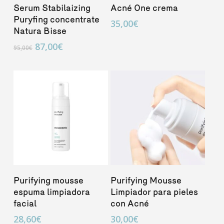
Añadir Al Carrito
Añadir Al Carrito
Serum Stabilaizing
Acné One crema
Puryfing concentrate
35,00
€
Natura Bisse
El
El
87,00
€
95,00
€
precio
precio
original
actual
era:
es:
95,00€.
87,00€.
Añadir Al Carrito
Añadir Al Carrito
Purifying mousse
Purifying Mousse
espuma limpiadora
Limpiador para pieles
facial
con Acné
28,60
€
30,00
€