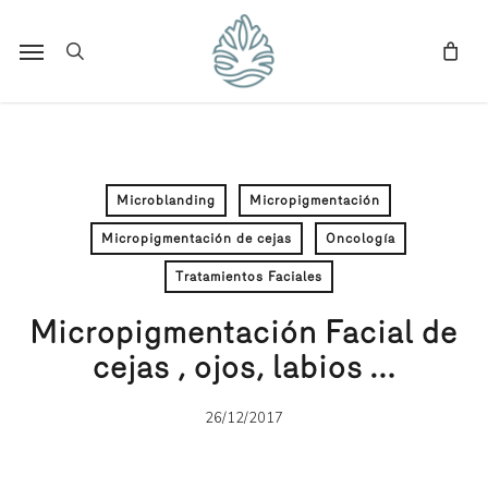
Skip
to
Menu
search
main
content
Microblanding
Micropigmentación
Micropigmentación de cejas
Oncología
Tratamientos Faciales
Micropigmentación Facial de
cejas , ojos, labios …
26/12/2017