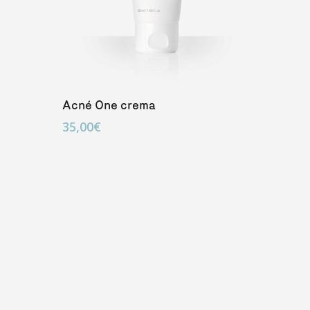
Añadir Al Carrito
Acné One crema
35,00
€