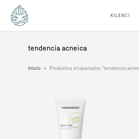
Skip
to
main
KILENCI
content
tendencia acneica
Inicio
Productos etiquetados “tendencia acnei