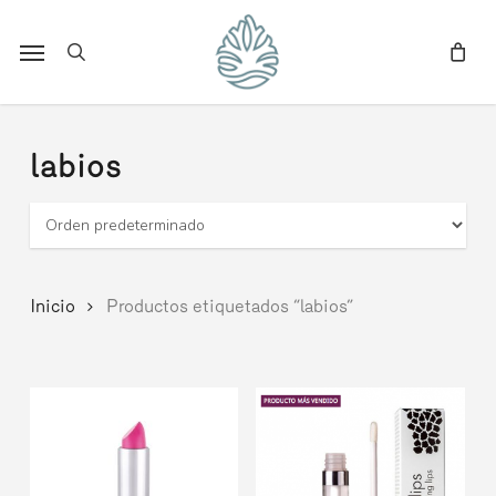
Skip
to
Menu
search
main
content
labios
Inicio
Productos etiquetados “labios”