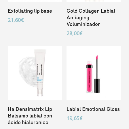
Añadir Al Carrito
Añadir Al Carrito
Exfoliating lip base
Gold Collagen Labial
Antiaging
21,60
€
Voluminizador
28,00
€
Añadir Al Carrito
Añadir Al Carrito
Ha Densimatrix Lip
Labial Emotional Gloss
Bálsamo labial con
19,65
€
ácido hialuronico