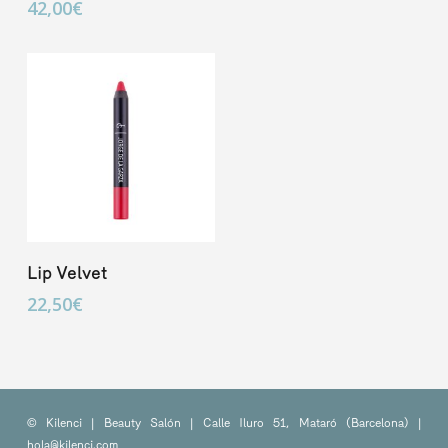
42,00
€
Añadir Al Carrito
Lip Velvet
22,50
€
© Kilenci | Beauty Salón | Calle Iluro 51, Mataró (Barcelona) |
hola@kilenci.com