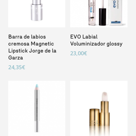
Añadir Al Carrito
Añadir Al Carrito
Barra de labios
EVO Labial
cremosa Magnetic
Voluminizador glossy
Lipstick Jorge de la
23,00
€
Garza
24,35
€