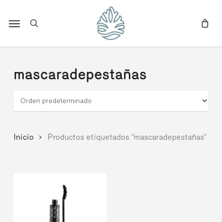
Skip
to
Menu
search
main
content
mascaradepestañas
Inicio
Productos etiquetados “mascaradepestañas”