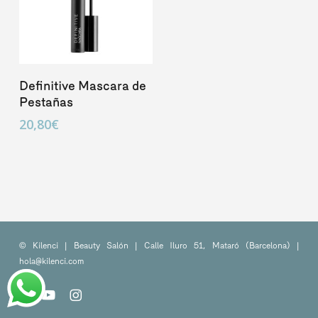
Añadir Al Carrito
Definitive Mascara de
Pestañas
20,80
€
© Kilenci | Beauty Salón | Calle Iluro 51, Mataró (Barcelona) |
hola@kilenci.com
facebook
youtube
instagram