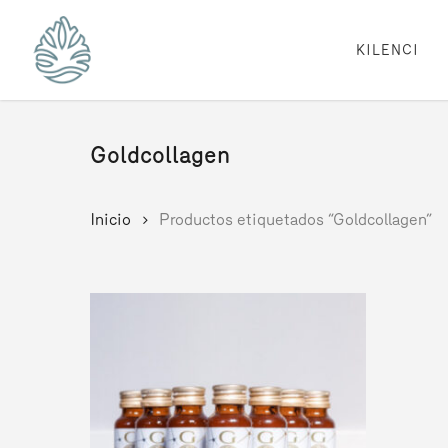
Skip
to
main
KILENCI
content
Goldcollagen
Inicio
Productos etiquetados “Goldcollagen”